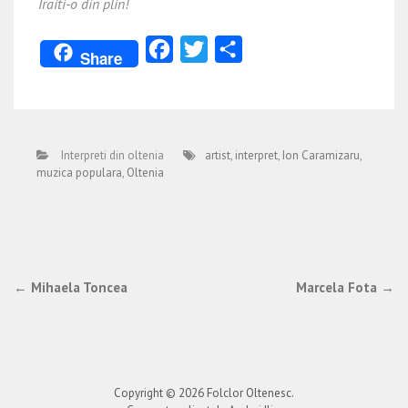
Traiti-o din plin!
Facebook
Twitter
Partajează
Share
Interpreti din oltenia
artist
,
interpret
,
Ion Caramizaru
,
muzica populara
,
Oltenia
Post
←
Mihaela Toncea
Marcela Fota
→
navigation
Copyright © 2026
Folclor Oltenesc
.