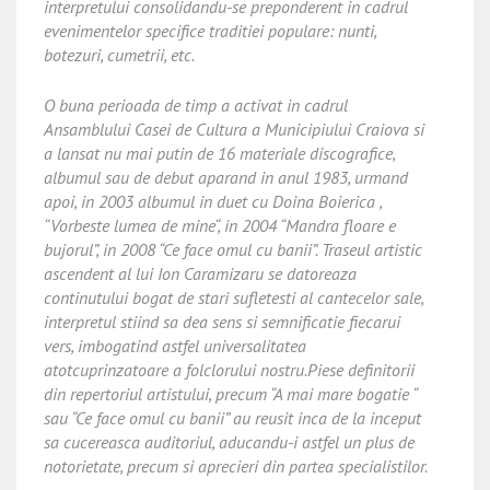
interpretului consolidandu-se preponderent in cadrul
evenimentelor specifice traditiei populare: nunti,
botezuri, cumetrii, etc.
O buna perioada de timp a activat in cadrul
Ansamblului Casei de Cultura a Municipiului Craiova si
a lansat nu mai putin de 16 materiale discografice,
albumul sau de debut aparand in anul 1983, urmand
apoi, in 2003 albumul in duet cu Doina Boierica ,
“Vorbeste lumea de mine“, in 2004 “Mandra floare e
bujorul”, in 2008 “Ce face omul cu banii”. Traseul artistic
ascendent al lui Ion Caramizaru se datoreaza
continutului bogat de stari sufletesti al cantecelor sale,
interpretul stiind sa dea sens si semnificatie fiecarui
vers, imbogatind astfel universalitatea
atotcuprinzatoare a folclorului nostru.Piese definitorii
din repertoriul artistului, precum “A mai mare bogatie “
sau “Ce face omul cu banii” au reusit inca de la inceput
sa cucereasca auditoriul, aducandu-i astfel un plus de
notorietate, precum si aprecieri din partea specialistilor.