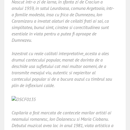
Nascut intr-o zi de iarna, in sfanta zi de Craciun a
anului 1959, in satul Leurdoasa, comuna Argetoaia, intr-
o familie modesta, insa cu frica de Dumnezeu, Ion
Caramizaru a invatat alaturi de ceilalti frati ai sai, ca
simplitatea, bunul simt, cinstea si corectitudinea sunt
esentiale in viata pentru a putea fi aproape de
Dumnezeu.
Inzestrat cu reale calitati interpretative¸acesta a ales
drumul cantecului popular, manat de dorinta de a
deschide usa sufletului cat mai multor oameni, de a
transmite mesajul viu, autentic si nepieritor al
cantecului popular si de a bucura auzul cu timbrul sau
plin de inflexiuni calde.
Copilaria a fost marcata de cantecele marilor artisti ai
neamului romanesc, Ion Dolanescu si Maria Ciobanu.
Debutul muzical avea loc in anul 1981, viata artistica a