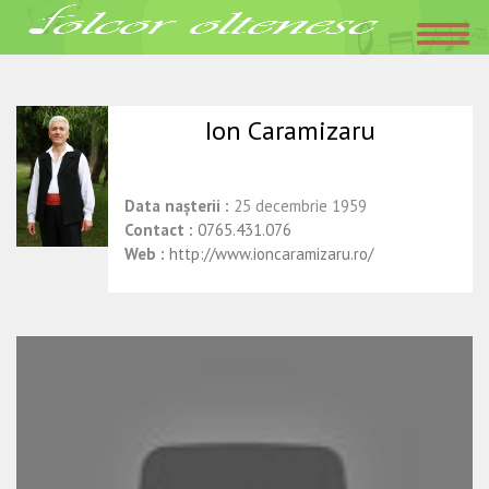
Acasa
»
Interpreti
»
Ion Caramizaru
decembrie 23, 2015
Folclor Oltenesc
Ion Caramizaru
Data nașterii :
25 decembrie 1959
Contact :
0765.431.076
Web :
http://www.ioncaramizaru.ro/