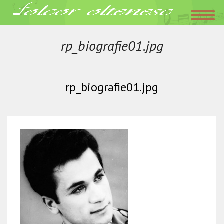
Acasa
»
Ion Dolanescu
»
rp_biografie01.jpg
ianuarie 25, 2016
rp_biografie01.jpg
rp_biografie01.jpg