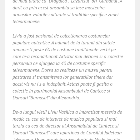
de mult uitate ca “Dragaica”, “Lazarelul” ori “Gurbanul”. A
dorit ca prin acest ansamblu sa lase mostenire
urmasilor valorile culturale si traditiile specifice zonei
teleormanene.
Liviu a fost pasionat de colectionarea costumelor
populare autentice. A adunat de la taranii din satele
romanesti peste 60 de costume traditionale vechi pe
care le-a reconditionat. Artistul mai detinea si o colectie
personala ce ajungea la 40 de costume specific
teleormanene. Dorea sa realizeze un muzeu pentru
pastrarea si transmiterea lor generatiilor tinere dar
acest vis nu i s-a indeplinit. Astazi poate fi gasita o
colectie in patrimonial Ansamblului de Cantece si
Dansuri “Burnasul” din Alexandria.
De-a lungul vietii Liviu Vasilica a imbratisat meseria de
medic cu cea de interpret de muzica populara si mai
tarziu cu cea de director al Ansamblului de Cantece si
Dansuri “Burnasul” care apartinea de Consiliul Judetean
Teleorman. Dupa absolvirea Facultatii de Medicina din