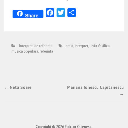
Facebook
Twitter
Partajează
Share
Interpreti de referinta
artist
,
interpret
,
Liviu Vasilica
,
muzica populara
,
referinta
Post
←
Neta Soare
Mariana Ionescu Capitanescu
→
navigation
Copyright © 2026
Folclor Oltenesc
.