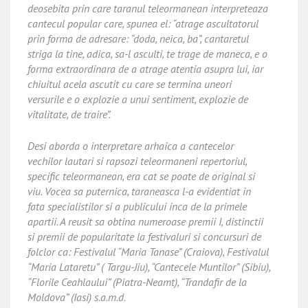
deosebita prin care taranul teleormanean interpreteaza
cantecul popular care, spunea el: “atrage ascultatorul
prin forma de adresare: “doda, neica, ba”, cantaretul
striga la tine, adica, sa-l asculti, te trage de maneca, e o
forma extraordinara de a atrage atentia asupra lui, iar
chiuitul acela ascutit cu care se termina uneori
versurile e o explozie a unui sentiment, explozie de
vitalitate, de traire”.
Desi aborda o interpretare arhaica a cantecelor
vechilor lautari si rapsozi teleormaneni repertoriul,
specific teleormanean, era cat se poate de original si
viu. Vocea sa puternica, taraneasca l-a evidentiat in
fata specialistilor si a publicului inca de la primele
apartii. A reusit sa obtina numeroase premii I, distinctii
si premii de popularitate la festivaluri si concursuri de
folclor ca: Festivalul “Maria Tanase” (Craiova), Festivalul
“Maria Lataretu” ( Targu-Jiu), “Cantecele Muntilor” (Sibiu),
“Florile Ceahlaului” (Piatra-Neamt), “Trandafir de la
Moldova” (Iasi) s.a.m.d.