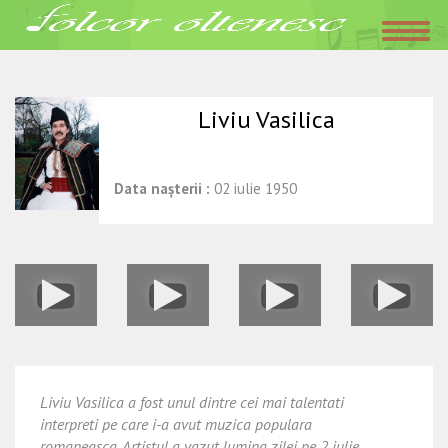
Acasa
»
Interpreti
»
Liviu Vasilica
octombrie 1, 2015
Folclor Oltenesc
Liviu Vasilica
Data nașterii :
02 iulie 1950
Liviu Vasilica a fost unul dintre cei mai talentati
interpreti pe care i-a avut muzica populara
romaneasca. Artistul a vazut lumina zilei pe 2 iulie