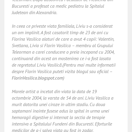
Bucuresti a profesat ca medic pediatru la Spitalul
Judetean din Alexandria.
In ceea ce priveste viata familiala, Liviu s-a considerat
un om implinit. A fost casatorit timp de 23 de ani cu
Florina Vasilica alaturi de care a avut 4 copii: Valentin,
Svetlana, Livia si Florin Vasilica – membru al Grupului
Teleorman a carei conducere o preia incepand cu 2004,
continuand din acest an mostenirea ce i-a fost lasata
de regretatul Liviu Vasilică.(Pentru mai multe informatii
despre Florin Vasilica puteti vizita blogul sau oficial –
FlorinVasilica.blogspot.com
)
Marele artist a incetat din viata la data de 19
octombrie 2004, la varsta de 54 de ani. Liviu Vasilica a
murit datorita unei ciroze in ultim stadiu. Cu doua
saptamani inainte fusese adus la spital in urma unei
hemoragii digestive si internat la sectia de terapie
intensiva a Spitalului Fundeni din Bucuresti. Eforturile
medicilor de a-i salva viata au fost in zadar.