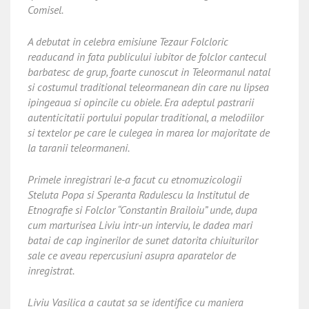
Comisel.
A debutat in celebra emisiune Tezaur Folcloric
readucand in fata publicului iubitor de folclor cantecul
barbatesc de grup, foarte cunoscut in Teleormanul natal
si costumul traditional teleormanean din care nu lipsea
ipingeaua si opincile cu obiele. Era adeptul pastrarii
autenticitatii portului popular traditional, a melodiilor
si textelor pe care le culegea in marea lor majoritate de
la taranii teleormaneni.
Primele inregistrari le-a facut cu etnomuzicologii
Steluta Popa si Speranta Radulescu la Institutul de
Etnografie si Folclor “Constantin Brailoiu” unde, dupa
cum marturisea Liviu intr-un interviu, le dadea mari
batai de cap inginerilor de sunet datorita chiuiturilor
sale ce aveau repercusiuni asupra aparatelor de
inregistrat.
Liviu Vasilica a cautat sa se identifice cu maniera