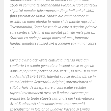
1950 in comuna teleormaneana Plosca. A iubit cantecul
si portul popular teleormanean din primii ani ai vietii,
fiind fascinat de Maria Tănase ale carei cantece le
asculta cu mare atentie la radio si de marele rapsod al
Teleormanului, Gogu Ivascu de la care a deprins primele
sale cantece: “De la el am invatat primele mele piese…
Stateam cu orele pe langa maestrul meu, jumatate
haiduc, jumatate rapsod, si-l iscodeam sa-mi mai cante
…”.
Liviu a avut o activitate culturala intensa inca din
copilarie. La scoala generala a inceput sa se ocupe de
dansuri populare pentru ca mai tarziu, la liceu si in anii
studentiei (1974-1980), talentul sau sa devina din ce in
ce mai evident. Repertoriul original, autenticitatea si
stilul arhaic de interpretare a cantecului vechilor
rapsozi teleormaneni avea sa ii aduca clasarea pe
primul loc la toate etapele nationale ale Festivalurilor
Artei Studentesti si recunoasterea unor renumiti
specialistilor in folclor ca Ludovic Paceag si Emilia