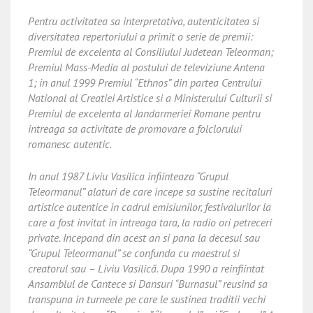
Pentru activitatea sa interpretativa, autenticitatea si
diversitatea repertoriului a primit o serie de premii:
Premiul de excelenta al Consiliului Judetean Teleorman;
Premiul Mass-Media al postului de televiziune Antena
1; in anul 1999 Premiul “Ethnos” din partea Centrului
National al Creatiei Artistice si a Ministerului Culturii si
Premiul de excelenta al Jandarmeriei Romane pentru
intreaga sa activitate de promovare a folclorului
romanesc autentic.
In anul 1987 Liviu Vasilica infiinteaza “Grupul
Teleormanul” alaturi de care incepe sa sustine recitaluri
artistice autentice in cadrul emisiunilor, festivalurilor la
care a fost invitat in intreaga tara, la radio ori petreceri
private. Incepand din acest an si pana la decesul sau
“Grupul Teleormanul” se confunda cu maestrul si
creatorul sau – Liviu Vasilică. Dupa 1990 a reinfiintat
Ansamblul de Cantece si Dansuri “Burnasul” reusind sa
transpuna in turneele pe care le sustinea traditii vechi