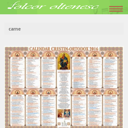
Acasa
»
carne
carne