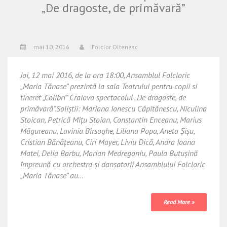
„De dragoste, de primăvară”
mai 10, 2016
Folclor Oltenesc
Joi, 12 mai 2016, de la ora 18:00, Ansamblul Folcloric
„Maria Tănase” prezintă la sala Teatrului pentru copii si
tineret „Colibri” Craiova spectacolul „De dragoste, de
primăvară”.Soliştii: Mariana Ionescu Căpitănescu, Niculina
Stoican, Petrică Mîţu Stoian, Constantin Enceanu, Marius
Măgureanu, Lavinia Bîrsoghe, Liliana Popa, Aneta Şişu,
Cristian Bănăţeanu, Ciri Mayer, Liviu Dică, Andra Ioana
Matei, Delia Barbu, Marian Medregoniu, Paula Butuşină
împreună cu orchestra şi dansatorii Ansamblului Folcloric
„Maria Tănase” au…
Read More »