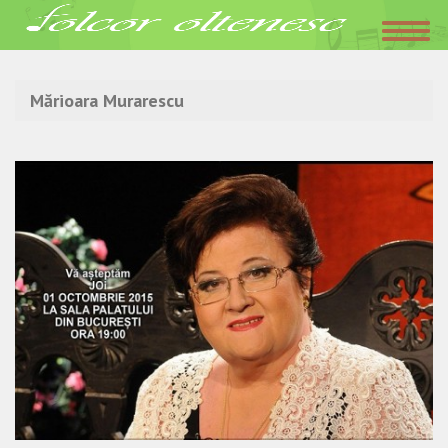
Acasa
»
Mărioara Murarescu
Mărioara Murarescu