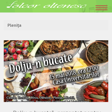
Acasa
»
Plenița
Plenița