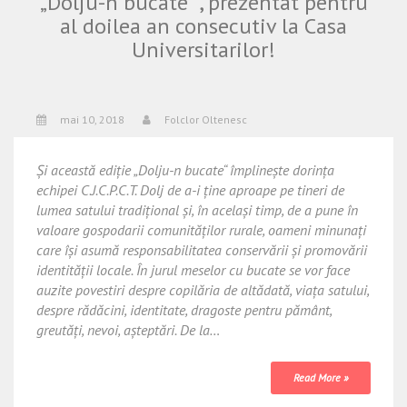
„Dolju-n bucate” , prezentat pentru
al doilea an consecutiv la Casa
Universitarilor!
mai 10, 2018
Folclor Oltenesc
Și această ediție „Dolju-n bucate“ împlinește dorința
echipei C.J.C.P.C.T. Dolj de a-i ține aproape pe tineri de
lumea satului tradițional și, în același timp, de a pune în
valoare gospodarii comunităților rurale, oameni minunați
care își asumă responsabilitatea conservării și promovării
identității locale. În jurul meselor cu bucate se vor face
auzite povestiri despre copilăria de altădată, viața satului,
despre rădăcini, identitate, dragoste pentru pământ,
greutăți, nevoi, așteptări. De la…
Read More »