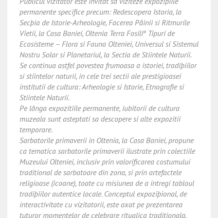
Publicul vizitator este invitat sa viziteze expoziþiile
permanente specifice precum: Redescopera Istoria, la
Secþia de Istorie-Arheologie, Facerea Pâinii si Ritmurile
Vietii, la Casa Baniei, Oltenia Terra Fosiliº Tipuri de
Ecosisteme – Flora si Fauna Olteniei, Universul si Sistemul
Nostru Solar si Planetariul, la Sectia de Stiintele Naturii.
Se continua astfel povestea frumoasa a istoriei, tradiþiilor
si stiintelor naturii, in cele trei sectii ale prestigioasei
institutii de cultura: Arheologie si Istorie, Etnografie si
Stiintele Naturii.
Pe lânga expozitiile permanente, iubitorii de cultura
muzeala sunt asteptati sa descopere si alte expozitii
temporare.
Sarbatorile primaverii in Oltenia, la Casa Baniei, propune
ca tematica sarbatorile primaverii ilustrate prin colectiile
Muzeului Olteniei, inclusiv prin valorificarea costumului
traditional de sarbatoare din zona, si prin artefactele
religioase (icoane), toate cu misiunea de a intregi tabloul
tradiþiilor autentice locale. Conceptul expoziþional, de
interactivitate cu vizitatorii, este axat pe prezentarea
tuturor momentelor de celebrare ritualica traditionala,