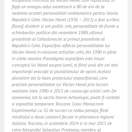
temporara Portretul lui Václav Havel care reprezinta, in
fapþ un omagiu adus aniversarii a 80 de ani de la
nasterea acestei personalitati emblematice pentru istoria
Republicii Cehe. Václav Havel (1936 – 2011) a fost scriitor,
filosof, disident si om politic ceh, personalitate de frunte a
schimbarilor politice din noiembrie 1989, ultimul
presedinte al Cehoslovaciei si primul presedinte al
Republicii Cehe. Expoziþia reflecta personalitatea lui
Václav Havel in viziunea artistilor cehi, din 1990 si pâna
in zilele noastre. Paradigma expoziþiei este insusi
conceptul lui Havel asupra lumii, el fiind unul din cei mai
importanþi avocaþi ai pluralismului de opinii. Acelasi
pluralism sta la baza proiectului expoziþional, care
prezinta personalitatea lui Václav Havel prin lucrari
realizate intre 1990 si 2015 de cunoscuþi artisti cehi. De
asemenea, tot la sectia Istorie-Arheologie, poate fi vizitata
si expozitia temporara Toscana. Color. Monocrom.
Experimental cu 32 de lucrari ce redau peisaje, fiind
rezultatul a doua calatorii facute in pitoreasca regiune
italiana Toscana, in octombrie 2014 si in mai 2015 de
catre fotograful Sebastian Prioteasa, membru al