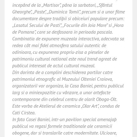
incepând de la „Martisor”, pâna la sarbatori, „Sfântul
Gheorghe”, „Paste”, „Duminica Tomii”, precum si a unor filme
documentare despre tradiþii si obiceiuri populare precum:
„Lasatul Secului de Pasti”, „Focurile din Joia Mare” si „Hora
de Pomana”, care se desfasoara in perioada pascala.
Combinatia de expunere muzeala interactiva, adecvata sa
redea cât mai fidel atmosfera satului autentic de
odinioara, cu expunerea propriu-zisa a pieselor de
patrimoniu cultural national este noul trend agreat de
publicul interesat de actul cultural muzeal.
Din dorinta de a complini deschiderea portilor catre
patrimoniul etnografic al Muzeului Olteniei Craiova,
organizatorii vor organiza, la Casa Baniei, pentru publicul
larg si o miniexpozitie cu vânzare, a unor artefacte
contemporane din celebrul centru de olarit Oboga-Olt.
Este vorba de Atelierul de ceramica „Olar Art”, condus de
Cati Cirstea.
In fata Casei Baniei, intr-un pavilion special amenajaþ
publicul va regasi formele traditionale ale ceramicii
obogene, dar si translarile catre modernitate. Ulcioare,