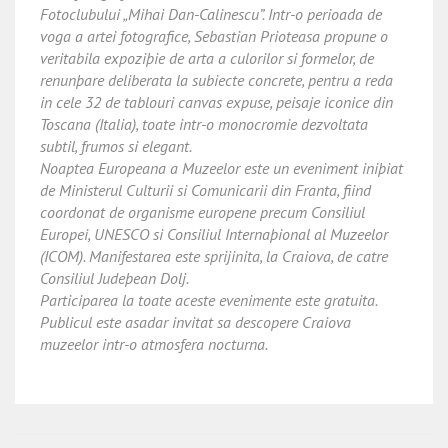
Fotoclubului „Mihai Dan-Calinescu”. Intr-o perioada de
voga a artei fotografice, Sebastian Prioteasa propune o
veritabila expoziþie de arta a culorilor si formelor, de
renunþare deliberata la subiecte concrete, pentru a reda
in cele 32 de tablouri canvas expuse, peisaje iconice din
Toscana (Italia), toate intr-o monocromie dezvoltata
subtil, frumos si elegant.
Noaptea Europeana a Muzeelor este un eveniment iniþiat
de Ministerul Culturii si Comunicarii din Franta, fiind
coordonat de organisme europene precum Consiliul
Europei, UNESCO si Consiliul Internaþional al Muzeelor
(ICOM). Manifestarea este sprijinita, la Craiova, de catre
Consiliul Judeþean Dolj.
Participarea la toate aceste evenimente este gratuita.
Publicul este asadar invitat sa descopere Craiova
muzeelor intr-o atmosfera nocturna.