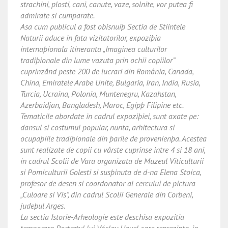
strachini, plosti, cani, canute, vaze, solnite, vor putea fi
admirate si cumparate.
Asa cum publicul a fost obisnuiþ Sectia de Stiintele
Naturii aduce in fata vizitatorilor, expoziþia
internaþionala itineranta „Imaginea culturilor
tradiþionale din lume vazuta prin ochii copiilor”
cuprinzând peste 200 de lucrari din România, Canada,
China, Emiratele Arabe Unite, Bulgaria, Iran, India, Rusia,
Turcia, Ucraina, Polonia, Muntenegru, Kazahstan,
Azerbaidjan, Bangladesh, Maroc, Egipþ Filipine etc.
Tematicile abordate in cadrul expoziþiei, sunt axate pe:
dansul si costumul popular, nunta, arhitectura si
ocupaþiile tradiþionale din þarile de provenienþa. Acestea
sunt realizate de copii cu vârste cuprinse intre 4 si 18 ani,
in cadrul Scolii de Vara organizata de Muzeul Viticulturii
si Pomiculturii Golesti si susþinuta de d-na Elena Stoica,
profesor de desen si coordonator al cercului de pictura
„Culoare si Vis”, din cadrul Scolii Generale din Corbeni,
judeþul Arges.
La sectia Istorie-Arheologie este deschisa expozitia