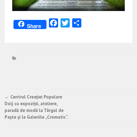
Facebook
Twitter
Partajează
Share
Post
←
Centrul Creației Populare
Dolj cu expoziții, ateliere,
navigation
paradă de modă la Târgul de
Paște și la Galeriile „Cromatic“.