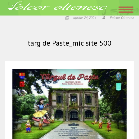
Acasa
»
Centrul Creației Populare Dolj cu expoziții, ateliere, paradă de modă
la Târgul de Paște și la Galeriile „Cromatic“.
»
targ de Paste_mic site 500
aprilie 24, 2024
Folclor Oltenesc
targ de Paste_mic site 500