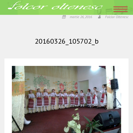
Acasa
»
Dansam de mici la festivalul „Traditii Oltenesti” – dansuri populare la
Colegiul Stefan Velovan
»
20160326_105702_b
martie 26, 2016
Folclor Oltenesc
20160326_105702_b