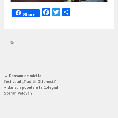
Facebook
Twitter
Partajează
Share
Post
←
Dansam de mici la
festivalul „Traditii Oltenesti”
navigation
– dansuri populare la Colegiul
Stefan Velovan