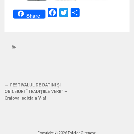
Facebook
Twitter
Partajează
Share
Post
←
FESTIVALUL DE DATINI ŞI
OBICEIURI “TRADIŢIILE VERII” –
navigation
Craiova, editia a V-a!
Copyright © 2026
Folclor Oltenesc
.