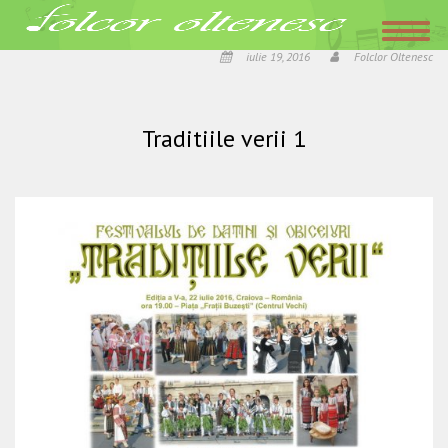
Acasa
»
FESTIVALUL DE DATINI ŞI OBICEIURI “TRADIŢIILE VERII” – Craiova,
editia a V-a!
»
Traditiile verii 1
iulie 19, 2016
Folclor Oltenesc
Traditiile verii 1