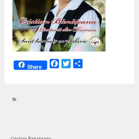
Facebook
Twitter
Partajează
Share
←
Cristian Banateanu