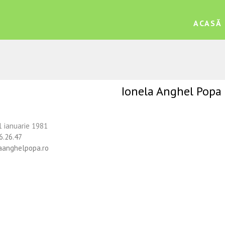
ACASĂ
Ionela Anghel Popa
1 ianuarie 1981
6.26.47
aanghelpopa.ro