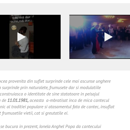
ocea provenita din suflet surprinde cele mai ascunse unghere
 surprinde prin naturalete, frumusete dar si modulatiile
si construiasca o identitate de sine statatoare in peisajul
a de
11.01.1981,
aceasta a-mbratisat inca de mica cantecul
nic al traditiei populare si atasamentul fata de cantec, insuflat
frumusetile vietii, cat si greutatile ei.
e se bucura in prezent, Ionela Anghel Popa da cantecului