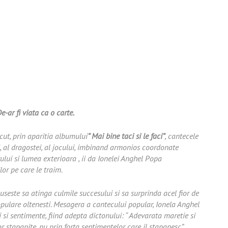
-ar fi viata ca o carte.
acut, prin aparitia albumului
” Mai bine taci si le faci”
, cantecele
i, al dragostei, al jocului, imbinand armonios coordonate
ului si lumea exterioara , ii da Ionelei Anghel Popa
lor pe care le traim.
useste sa atinga culmile succesului si sa surprinda acel fior de
pulare oltenesti. Mesagera a cantecului popular, Ionela Anghel
si sentimente, fiind adepta dictonului: “ Adevarata maretie si
 stapanite, nu prin forta sentimentelor care il stapanesc”.