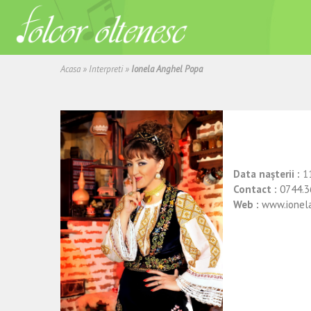
Acasa
»
Interpreti
»
Ionela Anghel Popa
Data nașterii :
1
Contact :
0744.3
Web :
www.ionel