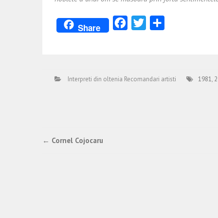
Facebook
Twitter
Partajează
Share
Interpreti din oltenia Recomandari artisti
1981
,
2
Post
←
Cornel Cojocaru
navigation