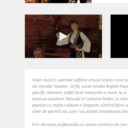
Vraja muzicii cuprinde sufletul omului atunci cand v
ale inimilor noastre…la fel, vocea Ionelei Anghel Popa
specific oltenesti, astfel incat interpreta a reusit sa-
muzical autohton. Nascuta in comuna Podari, la dat
popular cu multa caldura si dragoste, simtind fiorul u
chiar de parintii sai, care i-au aratat intotdeauna atat 
Prin daruirea profesionala si cariera artistica de car