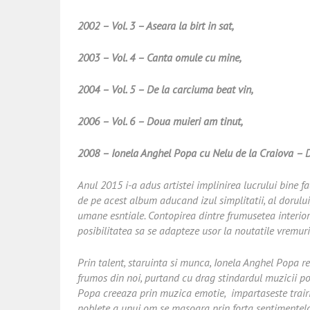
2002 – Vol. 3 – Aseara la birt in sat,
2003 – Vol. 4 – Canta omule cu mine,
2004 – Vol. 5 – De la carciuma beat vin,
2006 – Vol. 6 – Doua muieri am tinut,
2008 – Ionela Anghel Popa cu Nelu de la Craiova – De
Anul 2015 i-a adus artistei implinirea lucrului bine f
de pe acest album aducand izul simplitatii, al dorulu
umane esntiale. Contopirea dintre frumusetea interior
posibilitatea sa se adapteze usor la noutatile vremuri
Prin talent, staruinta si munca, Ionela Anghel Popa re
frumos din noi, purtand cu drag stindardul muzicii po
Popa creeaza prin muzica emotie, impartaseste trairi 
noblete a unui om se masoara prin forta sentimentelor