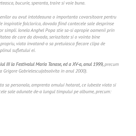
asca, bucurie, speranta, traire si voie buna.
amenilor au avut intotdeauna o importanta covarsitoare pentru
 inspiratie folclorica, dovada fiind cantecele sale desprinse
lor simpli. Ionela Anghel Popa stie sa-si apropie oamenii prin
citatea de care da dovada, seriozitate si o vointa bine
ul propriu, viata invatand-o sa pretuiasca fiecare clipa de
plinul sufletului ei.
ul III la Festivalul Maria Tanase, ed a XV-a, anul 1999,
precum
ta Grigore Gabrielescu(absolvita in anul 2000).
ta sa personala, amprenta omului hotarat, ce iubeste viata si
ecele sale adunate de-a lungul timpului pe albume, precum: