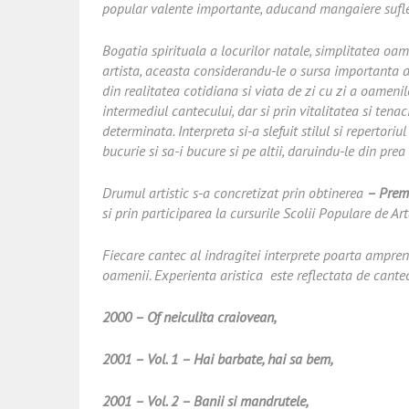
popular valente importante, aducand mangaiere suflete
Bogatia spirituala a locurilor natale, simplitatea o
artista, aceasta considerandu-le o sursa importanta de
din realitatea cotidiana si viata de zi cu zi a oameni
intermediul cantecului, dar si prin vitalitatea si tena
determinata. Interpreta si-a slefuit stilul si repertori
bucurie si sa-i bucure si pe altii, daruindu-le din prea 
Drumul artistic s-a concretizat prin obtinerea
– Premi
si prin participarea la cursurile Scolii Populare de Ar
Fiecare cantec al indragitei interprete poarta ampren
oamenii. Experienta aristica este reflectata de cant
2000 – Of neiculita craiovean,
2001 – Vol. 1 – Hai barbate, hai sa bem,
2001 – Vol. 2 – Banii si mandrutele,