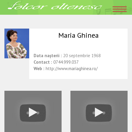
Acasa
»
Interpreti
»
Maria Ghinea
septembrie 29, 2015
Folclor Oltenesc
Maria Ghinea
Data nașterii :
20 septembrie 1968
Contact :
0744.999.037
Web :
http://www.mariaghinea.ro/