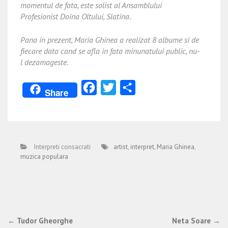
momentul de fata, este solist al Ansamblului
Profesionist Doina Oltului, Slatina.
Pana in prezent, Maria Ghinea a realizat 8 albume si de
fiecare data cand se afla in fata minunatului public, nu-
l dezamageste.
Facebook
Twitter
Partajează
Share
Interpreti consacrati
artist
,
interpret
,
Maria Ghinea
,
muzica populara
Post
←
Tudor Gheorghe
Neta Soare
→