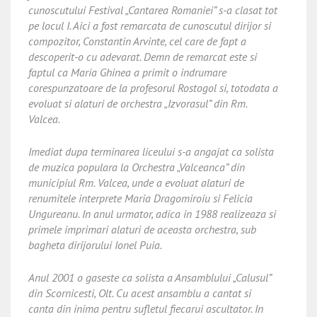
cunoscutului Festival „Cantarea Romaniei” s-a clasat tot
pe locul I. Aici a fost remarcata de cunoscutul dirijor si
compozitor, Constantin Arvinte, cel care de fapt a
descoperit-o cu adevarat. Demn de remarcat este si
faptul ca Maria Ghinea a primit o indrumare
corespunzatoare de la profesorul Rostogol si, totodata a
evoluat si alaturi de orchestra „Izvorasul” din Rm.
Valcea.
Imediat dupa terminarea liceului s-a angajat ca solista
de muzica populara la Orchestra „Valceanca” din
municipiul Rm. Valcea, unde a evoluat alaturi de
renumitele interprete Maria Dragomiroiu si Felicia
Ungureanu. In anul urmator, adica in 1988 realizeaza si
primele imprimari alaturi de aceasta orchestra, sub
bagheta dirijorului Ionel Puia.
Anul 2001 o gaseste ca solista a Ansamblului „Calusul”
din Scornicesti, Olt. Cu acest ansamblu a cantat si
canta din inima pentru sufletul fiecarui ascultator. In