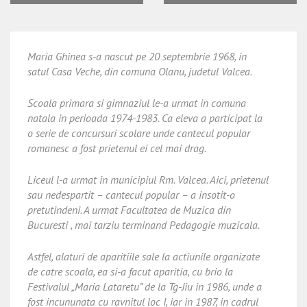
Maria Ghinea s-a nascut pe 20 septembrie 1968, in
satul Casa Veche, din comuna Olanu, judetul Valcea.
Scoala primara si gimnaziul le-a urmat in comuna
natala in perioada 1974-1983. Ca eleva a participat la
o serie de concursuri scolare unde cantecul popular
romanesc a fost prietenul ei cel mai drag.
Liceul l-a urmat in municipiul Rm. Valcea. Aici, prietenul
sau nedespartit – cantecul popular – a insotit-o
pretutindeni. A urmat Facultatea de Muzica din
Bucuresti , mai tarziu terminand Pedagogie muzicala.
Astfel, alaturi de aparitiile sale la actiunile organizate
de catre scoala, ea si-a facut aparitia, cu brio la
Festivalul „Maria Lataretu” de la Tg-Jiu in 1986, unde a
fost incununata cu ravnitul loc I, iar in 1987, in cadrul