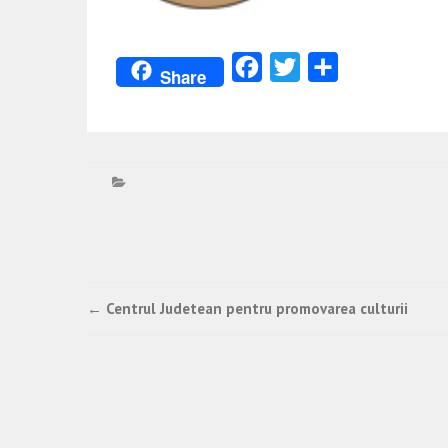
Facebook
Twitter
Partajează
Share
Post
←
Centrul Judetean pentru promovarea culturii
navigation