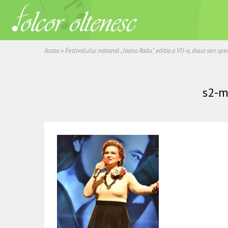
Acasa
»
Festivalului national „Ioana Radu”, editia a VII-a, doua seri sp
s2-m