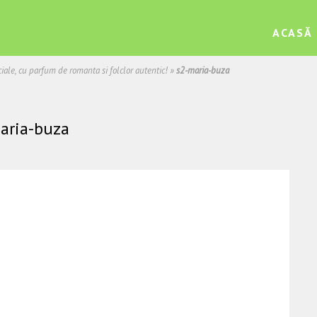
ACASĂ
eciale, cu parfum de romanta si folclor autentic!
»
s2-maria-buza
aria-buza