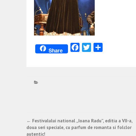
Facebook
Twitter
Partajează
Share
Post
←
Festivalului national „Ioana Radu”, editia a VII-a,
doua seri speciale, cu parfum de romanta si folclor
navigation
autentic!