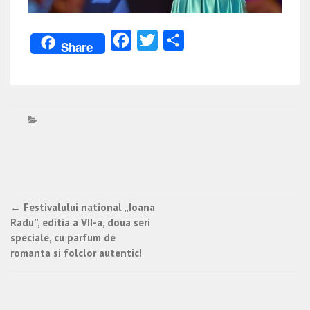
Facebook
Twitter
Partajează
Share
Post
←
Festivalului national „Ioana
Radu”, editia a VII-a, doua seri
navigation
speciale, cu parfum de
romanta si folclor autentic!