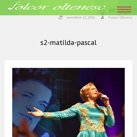
Acasa
»
Festivalului national „Ioana Radu”, editia a VII-a, doua seri speciale, cu
parfum de romanta si folclor autentic!
»
s2-matilda-pascal
noiembrie 12, 2016
Folclor Oltenesc
s2-matilda-pascal