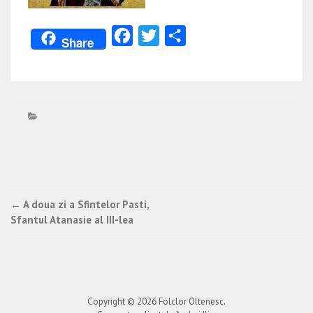
Facebook
Twitter
Partajează
Share
Post
←
A doua zi a Sfintelor Pasti,
Sfantul Atanasie al III-lea
navigation
Copyright © 2026
Folclor Oltenesc
.