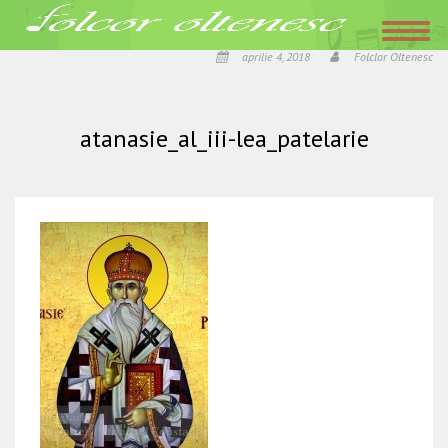
Acasa
»
A doua zi a Sfintelor Pasti, Sfantul Atanasie al III-lea
»
atanasie_al_iii-
lea_patelarie
aprilie 4, 2018
Folclor Oltenesc
atanasie_al_iii-lea_patelarie