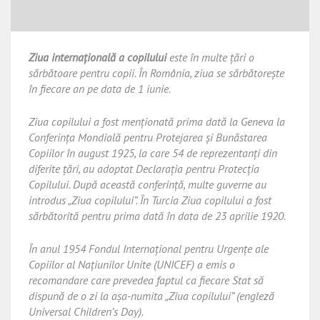
Ziua internațională a copilului
este în multe țări o
sărbătoare pentru copii. În România, ziua se sărbătorește
în fiecare an pe data de 1 iunie.
Ziua copilului a fost menționată prima dată la Geneva la
Conferința Mondială pentru Protejarea și Bunăstarea
Copiilor în august 1925, la care 54 de reprezentanți din
diferite țări, au adoptat Declarația pentru Protecția
Copilului. După această conferință, multe guverne au
introdus „Ziua copilului”. În Turcia
Ziua copilului
a fost
sărbătorită pentru prima dată în data de 23 aprilie 1920.
În anul 1954 Fondul Internațional pentru Urgențe ale
Copiilor al Națiunilor Unite (UNICEF) a emis o
recomandare care prevedea faptul ca fiecare Stat să
dispună de o zi la așa-numita „Ziua copilului” (engleză
Universal Children’s Day
).