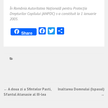
În România
Autoritatea Națională pentru Protecția
Drepturilor Copilului (ANPDC)
s-a constituit la 1 ianuarie
2005.
Facebook
Twitter
Partajează
Share
Post
←
A doua zi a Sfintelor Pasti,
Inaltarea Domnului (Ispasul)
Sfantul Atanasie al III-lea
→
navigation