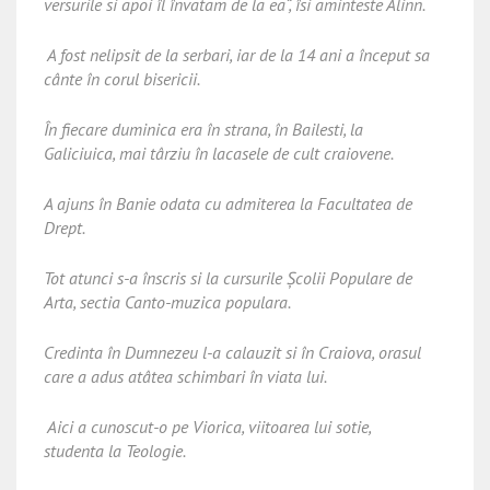
versurile si apoi îl învatam de la ea“, îsi aminteste Alinn.
A fost nelipsit de la serbari, iar de la 14 ani a început sa
cânte în corul bisericii.
În fiecare duminica era în strana, în Bailesti, la
Galiciuica, mai târziu în lacasele de cult craiovene.
A ajuns în Banie odata cu admiterea la Facultatea de
Drept.
Tot atunci s-a înscris si la cursurile Şcolii Populare de
Arta, sectia Canto-muzica populara.
Credinta în Dumnezeu l-a calauzit si în Craiova, orasul
care a adus atâtea schimbari în viata lui.
Aici a cunoscut-o pe Viorica, viitoarea lui sotie,
studenta la Teologie.