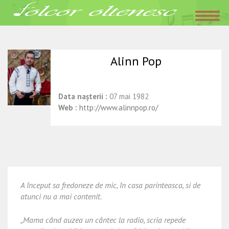
Acasa
»
Interpreti
»
Alinn Pop
aprilie 21, 2016
Folclor Oltenesc
Alinn Pop
Data nașterii :
07 mai 1982
Web :
http://www.alinnpop.ro/
A început sa fredoneze de mic, în casa parinteasca, si de
atunci nu a mai contenit.
„Mama când auzea un cântec la radio, scria repede