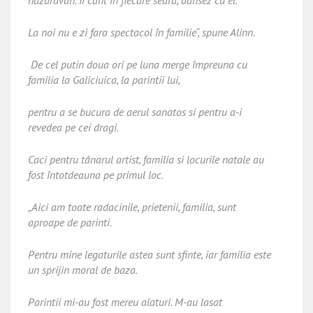
nazdravan. Îi cânt în fiecare seara, dansez cu el.
La noi nu e zi fara spectacol în familie“, spune Alinn.
De cel putin doua ori pe luna merge împreuna cu
familia la Galiciuica, la parintii lui,
pentru a se bucura de aerul sanatos si pentru a-i
revedea pe cei dragi.
Caci pentru tânarul artist, familia si locurile natale au
fost întotdeauna pe primul loc.
„Aici am toate radacinile, prietenii, familia, sunt
aproape de parinti.
Pentru mine legaturile astea sunt sfinte, iar familia este
un sprijin moral de baza.
Parintii mi-au fost mereu alaturi. M-au lasat