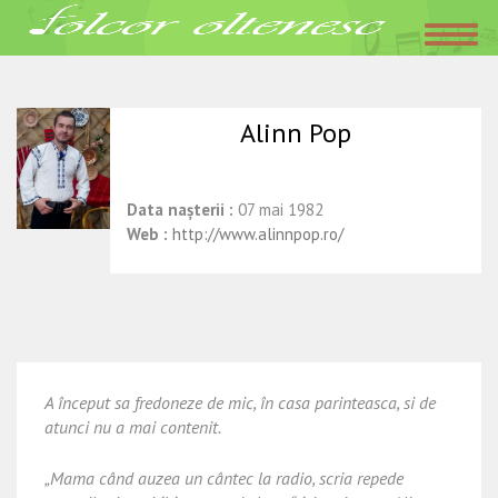
Acasa
»
Interpreti
»
Alinn Pop
aprilie 21, 2016
Folclor Oltenesc
Alinn Pop
Data nașterii :
07 mai 1982
Web :
http://www.alinnpop.ro/
A început sa fredoneze de mic, în casa parinteasca, si de
atunci nu a mai contenit.
„Mama când auzea un cântec la radio, scria repede