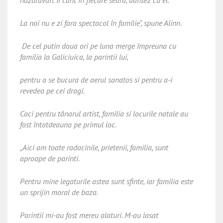
nazdravan. Îi cânt în fiecare seara, dansez cu el.
La noi nu e zi fara spectacol în familie“, spune Alinn.
De cel putin doua ori pe luna merge împreuna cu
familia la Galiciuica, la parintii lui,
pentru a se bucura de aerul sanatos si pentru a-i
revedea pe cei dragi.
Caci pentru tânarul artist, familia si locurile natale au
fost întotdeauna pe primul loc.
„Aici am toate radacinile, prietenii, familia, sunt
aproape de parinti.
Pentru mine legaturile astea sunt sfinte, iar familia este
un sprijin moral de baza.
Parintii mi-au fost mereu alaturi. M-au lasat