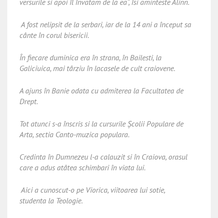
versurile si apoi îl învatam de la ea“, îsi aminteste Alinn.
A fost nelipsit de la serbari, iar de la 14 ani a început sa
cânte în corul bisericii.
În fiecare duminica era în strana, în Bailesti, la
Galiciuica, mai târziu în lacasele de cult craiovene.
A ajuns în Banie odata cu admiterea la Facultatea de
Drept.
Tot atunci s-a înscris si la cursurile Şcolii Populare de
Arta, sectia Canto-muzica populara.
Credinta în Dumnezeu l-a calauzit si în Craiova, orasul
care a adus atâtea schimbari în viata lui.
Aici a cunoscut-o pe Viorica, viitoarea lui sotie,
studenta la Teologie.