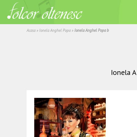
Acasa
»
Ionela Anghel Popa
»
Ionela Anghel Popa b
Ionela 