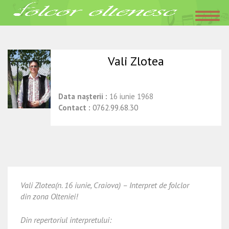
Acasa
»
Interpreti
»
Vali Zlotea
iunie 16, 2016
Folclor Oltenesc
Vali Zlotea
Data nașterii :
16 iunie 1968
Contact :
0762.99.68.30
Vali Zlotea(n. 16 iunie, Craiova) – Interpret de folclor
din zona Olteniei!
Din repertoriul interpretului: