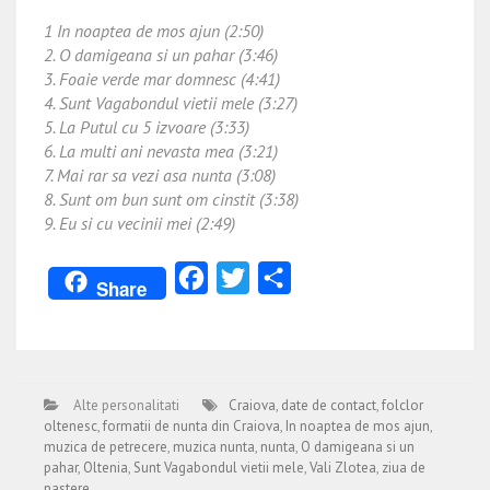
1 In noaptea de mos ajun (2:50)
2. O damigeana si un pahar (3:46)
3. Foaie verde mar domnesc (4:41)
4. Sunt Vagabondul vietii mele (3:27)
5. La Putul cu 5 izvoare (3:33)
6. La multi ani nevasta mea (3:21)
7. Mai rar sa vezi asa nunta (3:08)
8. Sunt om bun sunt om cinstit (3:38)
9. Eu si cu vecinii mei (2:49)
Facebook
Twitter
Partajează
Share
Alte personalitati
Craiova
,
date de contact
,
folclor
oltenesc
,
formatii de nunta din Craiova
,
In noaptea de mos ajun
,
muzica de petrecere
,
muzica nunta
,
nunta
,
O damigeana si un
pahar
,
Oltenia
,
Sunt Vagabondul vietii mele
,
Vali Zlotea
,
ziua de
nastere