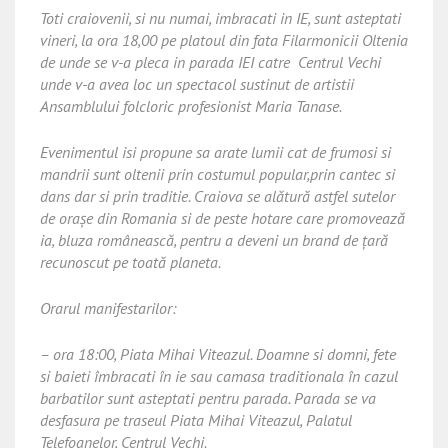
Toti craiovenii, si nu numai, imbracati in IE, sunt asteptati
vineri, la ora 18,00 pe platoul din fata Filarmonicii Oltenia
de unde se v-a pleca in parada IEI catre Centrul Vechi
unde v-a avea loc un spectacol sustinut de artistii
Ansamblului folcloric profesionist Maria Tanase.
Evenimentul isi propune sa arate lumii cat de frumosi si
mandrii sunt oltenii prin costumul popular,prin cantec si
dans dar si prin traditie. Craiova se alătură astfel sutelor
de oraşe din Romania si de peste hotare care promovează
ia, bluza românească, pentru a deveni un brand de ţară
recunoscut pe toată planeta.
Orarul manifestarilor:
– ora 18:00, Piata Mihai Viteazul. Doamne si domni, fete
si baieti îmbracati în ie sau camasa traditionala în cazul
barbatilor sunt asteptati pentru parada. Parada se va
desfasura pe traseul Piata Mihai Viteazul, Palatul
Telefoanelor, Centrul Vechi.