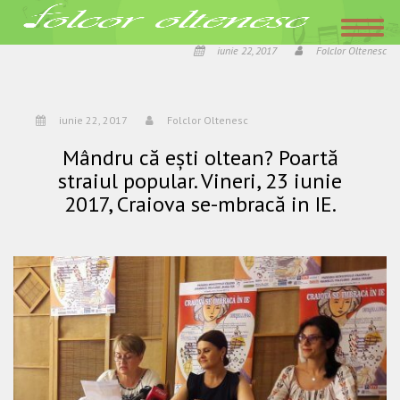
Acasa
»
Mândru că eşti oltean? Poartă straiul popular. Vineri, 23 iunie 2017,
Craiova se-mbracă in IE.
iunie 22, 2017
Folclor Oltenesc
iunie 22, 2017
Folclor Oltenesc
Mândru că eşti oltean? Poartă
straiul popular. Vineri, 23 iunie
2017, Craiova se-mbracă in IE.