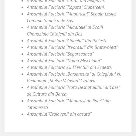
Ansamblul Folcloric “Altita” din Maglavit.
Ansamblul Folcloric “Ropota” Ciuperceni.
Ansamblul Folcloric “Mugurasul”, Scoala Lesile,
Comuna Simnicu de Sus.
Ansamblul Folcloric “Mladitele” al Scolii
Gimnaziale Cotofenii din Dos
Ansamblul Folcloric “Alunelul” din Pielesti.
Ansamblul Folcloric “Izvorasul” din Bratovoiesti
Ansamblul Folcloric “Segarceanca”
Ansamblul Folcloric “Doina Mischiului”
Ansamblul Folcloric „OLTENASII” din Scaesti.
Ansamblul Folcloric „Barsancuta” al Colegiului N.
Pedagogic „Stefan Velovan” Craiova.
Ansamblul Folcloric “Hora Desnatuiului” al Casei
de Cultura din Barca.
Ansamblul Folcloric “Mugurasi de Jiulet” din
Tatomiresti
Ansamblul “Craiovenii din casuta”