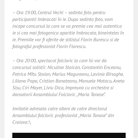
– Ora 19:00, Centrul Vechi – sedinta foto pentru
participantii îmbracati în ie. Dupa sedinta foto, vom
incepe concursul la care se va premia cea mai autentica
ie si cea mai fotogenica aparitie îmbracata, bineinteles în
ie. Premiile vor fi oferite de stilistul Florin Burescu si de
fotograful profesionist Florin Florescu.
– Ora 20:00, spectacol folcloric la care îsi vor da
concursul solistii: Niculina Stoican, Constantin Enceanu,
Petrica Mîtu Stoian, Marius Magureanu, Lavinia Bîrsoghe,
Liliana Popa, Cristian Banateanu, Manuela Motocu, Aneta
Sisu, Ciri Mayer, Liviu Dica, împreuna cu orchestra si
dansatorii Ansamblului Folcloric „Maria Tanase”.
Invitatie adresata catre olteni de catre directorul
Ansamblului folcloric profesionist „Maria Tanase” din
Craiova:\