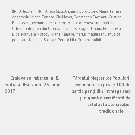
Articole
Aneta Sisu
,
Ansamblul folcloric Maria Tanase
,
Ansamblul Maria Tanase
,
Ciri Mayer
,
Constantin Enceanu
,
Cristian
Banateanu
,
evenimente
,
Folclor
,
folclor oltenesc
,
Interpret din
Oltenia
,
interpreti din Oltenia
,
Lavinia Birsoghe
,
Liliana Popa
,
Liviu
Dica
,
Manuela Motocu
,
Maria Tanase
,
Marius Magureanu
,
muzica
populara
,
Niculina Stoican
,
Petrică Mitu Stoian
,
traditii
Post
←
Craiova se imbraca in IE,
Târgului Meşterilor Populari,
editia a III-a, vineri 23 iunie
eveniment cu peste 100 de
navigation
2017!
participanţi din întreaga ţară
şi o gamă diversificată de
artefacte ale creaţiei
tradiţionale!
→