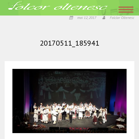
Acasa
»
Promisiune indeplinita: A fost de POMINA, „Nunta de pomina la
olteni”!
»
20170511_185941
mai 12, 2017
Folclor Oltenesc
20170511_185941