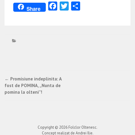
Facebook
Twitter
Partajează
Share
Post
←
Promisiune indeplinita: A
fost de POMINA, „Nunta de
navigation
pomina la olteni”!
Copyright © 2026
Folclor Oltenesc
.
Concept realizat de Andrei Ilie.