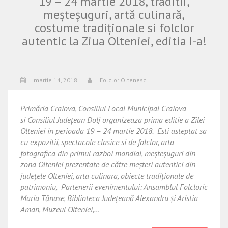
19 – 24 martie 2018, traditii,
meșteșuguri, artă culinară,
costume tradiționale si folclor
autentic la Ziua Olteniei, editia I-a!
martie 14, 2018
Folclor Oltenesc
Primăria Craiova, Consiliul Local Municipal Craiova
si Consiliul Județean Dolj organizeaza prima editie a Zilei
Olteniei in perioada 19 – 24 martie 2018. Esti asteptat sa
cu expozitii, spectacole clasice si de folclor, arta
fotografica din primul razboi mondial, meșteșuguri din
zona Olteniei prezentate de către meșteri autentici din
județele Olteniei, arta culinara, obiecte tradiționale de
patrimoniu, Partenerii evenimentului: Ansamblul Folcloric
Maria Tănase, Biblioteca Județeană Alexandru și Aristia
Aman, Muzeul Olteniei,…