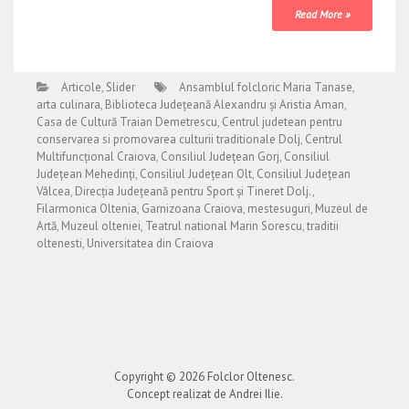
Read More »
Articole
,
Slider
Ansamblul folcloric Maria Tanase
,
arta culinara
,
Biblioteca Județeană Alexandru și Aristia Aman
,
Casa de Cultură Traian Demetrescu
,
Centrul judetean pentru
conservarea si promovarea culturii traditionale Dolj
,
Centrul
Multifuncțional Craiova
,
Consiliul Județean Gorj
,
Consiliul
Județean Mehedinți
,
Consiliul Județean Olt
,
Consiliul Județean
Vâlcea
,
Direcția Județeană pentru Sport și Tineret Dolj.
,
Filarmonica Oltenia
,
Garnizoana Craiova
,
mestesuguri
,
Muzeul de
Artă
,
Muzeul olteniei
,
Teatrul national Marin Sorescu
,
traditii
oltenesti
,
Universitatea din Craiova
Copyright © 2026
Folclor Oltenesc
.
Concept realizat de Andrei Ilie.