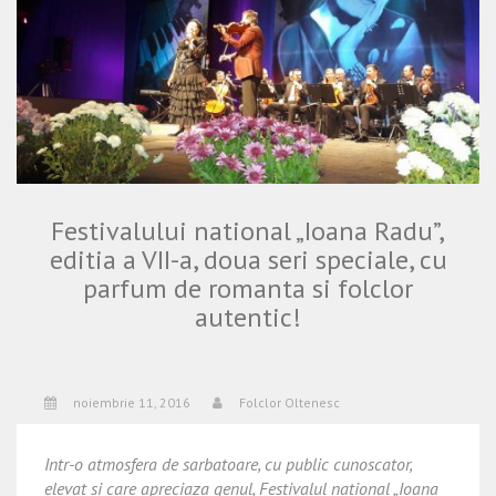
Festivalului national „Ioana Radu”,
editia a VII-a, doua seri speciale, cu
parfum de romanta si folclor
autentic!
noiembrie 11, 2016
Folclor Oltenesc
Intr-o atmosfera de sarbatoare, cu public cunoscator,
elevat si care apreciaza genul, Festivalul national „Ioana