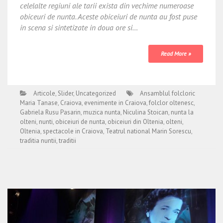
celelalte regiuni ale tarii exista din vechime numeroase
obiceuri de nunta. Aceste obiceiuri de nunta au fost puse
in scena si sintetizate in doua ore si…
Read More »
Articole
,
Slider
,
Uncategorized
Ansamblul folcloric
Maria Tanase
,
Craiova
,
evenimente in Craiova
,
folclor oltenesc
,
Gabriela Rusu Pasarin
,
muzica nunta
,
Niculina Stoican
,
nunta la
olteni
,
nunti
,
obiceiuri de nunta
,
obiceiuri din Oltenia
,
olteni
,
Oltenia
,
spectacole in Craiova
,
Teatrul national Marin Sorescu
,
traditia nuntii
,
traditii