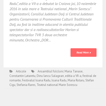
Radu”, editia a VII-a a debutat la Craiova joi, 10 noiembrie
2016 in sala mare a Teatrului national „Marin Sorescu”.
Organizatorii, Consiliul Judetean Dolj si Centrul Judetean
pentru Conservarea si Promovarea Culturii Traditionale
Dolj, au fost la inaltime aducand in atentia publiului
spectator dar si a radioascultatorilor Horion si
telespectatorilor TVR 3 doua orchestre
minunate, Orchestra „DOR…
Read More »
Articole
Ansamblul folcloric Maria Tanase
,
Constantin Lataretu
,
Dinu Iancu Salagean
,
editia a VII-a
,
festival de
romante
,
Festivalul Ioana Radu
,
Ioana Radu
,
Maria Rotaru
,
Stefan
Cigu
,
Stefania Rares
,
Teatrul national Marin Sorescu