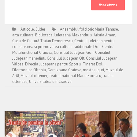
Read More »
Articole
,
Slider
Ansamblul folcloric Maria Tanase
,
arta culinara
,
Biblioteca Județeană Alexandru și Aristia Aman
,
Casa de Cultură Traian Demetrescu
,
Centrul judetean pentru
conservarea si promovarea culturii traditionale Dolj
,
Centrul
Multifuncțional Craiova
,
Consiliul Județean Gorj
,
Consiliul
Județean Mehedinți
,
Consiliul Județean Olt
,
Consiliul Județean
Vâlcea
,
Direcția Județeană pentru Sport și Tineret Dolj.
,
Filarmonica Oltenia
,
Garnizoana Craiova
,
mestesuguri
,
Muzeul de
Artă
,
Muzeul olteniei
,
Teatrul national Marin Sorescu
,
traditii
oltenesti
,
Universitatea din Craiova