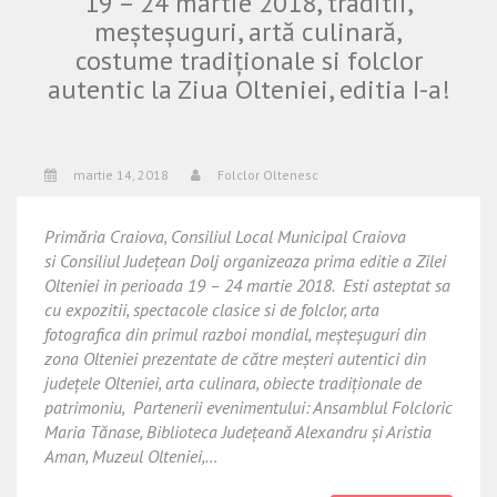
19 – 24 martie 2018, traditii,
meșteșuguri, artă culinară,
costume tradiționale si folclor
autentic la Ziua Olteniei, editia I-a!
martie 14, 2018
Folclor Oltenesc
Primăria Craiova, Consiliul Local Municipal Craiova
si Consiliul Județean Dolj organizeaza prima editie a Zilei
Olteniei in perioada 19 – 24 martie 2018. Esti asteptat sa
cu expozitii, spectacole clasice si de folclor, arta
fotografica din primul razboi mondial, meșteșuguri din
zona Olteniei prezentate de către meșteri autentici din
județele Olteniei, arta culinara, obiecte tradiționale de
patrimoniu, Partenerii evenimentului: Ansamblul Folcloric
Maria Tănase, Biblioteca Județeană Alexandru și Aristia
Aman, Muzeul Olteniei,…