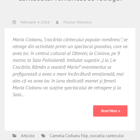
februarie 4, 2016
Folclor Oltenesc
Maria Ciobanu, “ciocârlia cântecului popular românesc”, se
retrage din activitate printr-un spectacol grandios, care va
avea loc în centrul cultural al Olteniei, la Craiova, pe 9
martie, la Sala Polivalentă. Intitulat sugestiv „Lie, Lie
Ciocârlie, Rămân a voastră Marie!” evenimentul se
prefigurează a avea o mare încărcătură emoțională, mai
ales că va avea loc în luna dedicată mamei și femeii.
Maria Ciobanu va susține spectacolul de retragere și la
Sala…
Read More »
Articole
Camelia Ciobanu Filip
,
ciocarlia cantecului