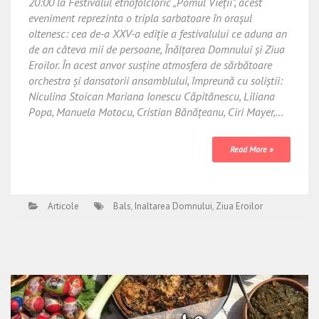
20:00 la Festivalul etnofolcloric „Pomul Vieţii”, acest
eveniment reprezinta o tripla sarbatoare în orașul
oltenesc: cea de-a XXV-a ediție a festivalului ce aduna an
de an câteva mii de persoane, Înălțarea Domnului și Ziua
Eroilor. În acest anvor susține atmosfera de sărbătoare
orchestra și dansatorii ansamblului, împreună cu soliștii:
Niculina Stoican Mariana Ionescu Căpitănescu, Liliana
Popa, Manuela Motocu, Cristian Bănățeanu, Ciri Mayer,…
Read More »
Articole
Bals
,
Inaltarea Domnului
,
Ziua Eroilor