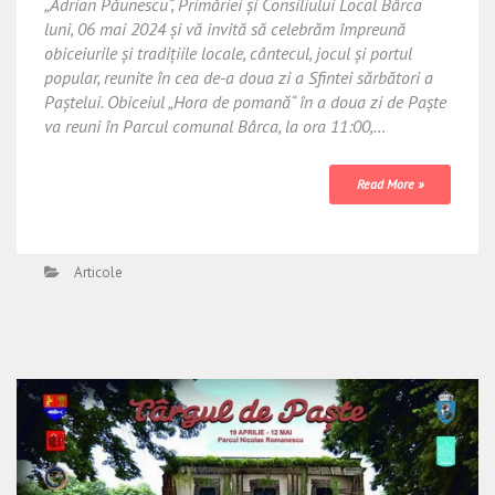
„Adrian Păunescu“, Primăriei și Consiliului Local Bârca
luni, 06 mai 2024 și vă invită să celebrăm împreună
obiceiurile și tradițiile locale, cântecul, jocul și portul
popular, reunite în cea de-a doua zi a Sfintei sărbători a
Paștelui. Obiceiul „Hora de pomană“ în a doua zi de Paște
va reuni în Parcul comunal Bârca, la ora 11:00,…
Read More »
Articole