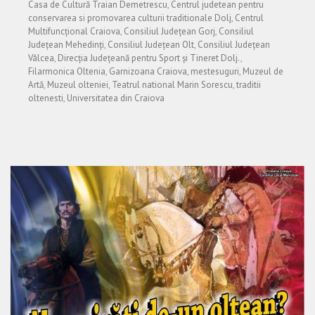
Casa de Cultură Traian Demetrescu
,
Centrul judetean pentru
conservarea si promovarea culturii traditionale Dolj
,
Centrul
Multifuncțional Craiova
,
Consiliul Județean Gorj
,
Consiliul
Județean Mehedinți
,
Consiliul Județean Olt
,
Consiliul Județean
Vâlcea
,
Direcția Județeană pentru Sport și Tineret Dolj.
,
Filarmonica Oltenia
,
Garnizoana Craiova
,
mestesuguri
,
Muzeul de
Artă
,
Muzeul olteniei
,
Teatrul national Marin Sorescu
,
traditii
oltenesti
,
Universitatea din Craiova