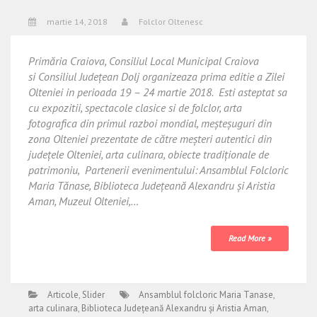
martie 14, 2018
Folclor Oltenesc
Primăria Craiova, Consiliul Local Municipal Craiova
si Consiliul Județean Dolj organizeaza prima editie a Zilei
Olteniei in perioada 19 – 24 martie 2018. Esti asteptat sa
cu expozitii, spectacole clasice si de folclor, arta
fotografica din primul razboi mondial, meșteșuguri din
zona Olteniei prezentate de către meșteri autentici din
județele Olteniei, arta culinara, obiecte tradiționale de
patrimoniu, Partenerii evenimentului: Ansamblul Folcloric
Maria Tănase, Biblioteca Județeană Alexandru și Aristia
Aman, Muzeul Olteniei,…
Read More »
Articole
,
Slider
Ansamblul folcloric Maria Tanase
,
arta culinara
,
Biblioteca Județeană Alexandru și Aristia Aman
,