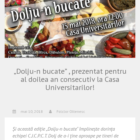
„Dolju-n bucate” , prezentat pentru
al doilea an consecutiv la Casa
Universitarilor!
mai 10, 2018
Folclor Oltenesc
Și această ediție „Dolju-n bucate“ împlinește dorința
echipei C.J.C.P.C.T. Dolj de a-i ține aproape pe tineri de