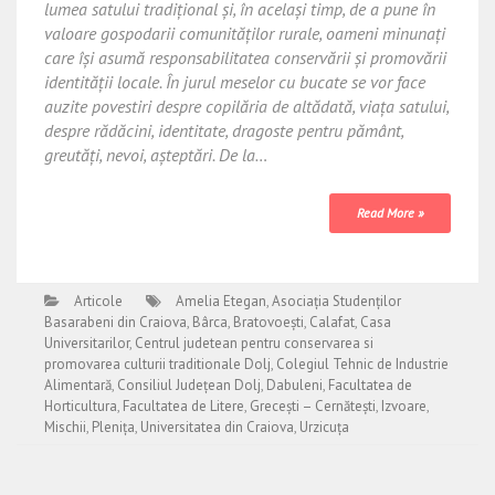
lumea satului tradițional și, în același timp, de a pune în
valoare gospodarii comunităților rurale, oameni minunați
care își asumă responsabilitatea conservării și promovării
identității locale. În jurul meselor cu bucate se vor face
auzite povestiri despre copilăria de altădată, viața satului,
despre rădăcini, identitate, dragoste pentru pământ,
greutăți, nevoi, așteptări. De la…
Read More »
Articole
Amelia Etegan
,
Asociația Studenților
Basarabeni din Craiova
,
Bârca
,
Bratovoești
,
Calafat
,
Casa
Universitarilor
,
Centrul judetean pentru conservarea si
promovarea culturii traditionale Dolj
,
Colegiul Tehnic de Industrie
Alimentară
,
Consiliul Județean Dolj
,
Dabuleni
,
Facultatea de
Horticultura
,
Facultatea de Litere
,
Grecești – Cernătești
,
Izvoare
,
Mischii
,
Plenița
,
Universitatea din Craiova
,
Urzicuța