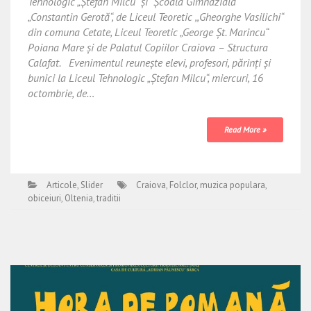
Tehnologic „Ștefan Milcu“ și Școala Gimnazială
„Constantin Gerotă“, de Liceul Teoretic ,,Gheorghe Vasilichi“
din comuna Cetate, Liceul Teoretic „George Șt. Marincu“
Poiana Mare și de Palatul Copiilor Craiova – Structura
Calafat. Evenimentul reunește elevi, profesori, părinți și
bunici la Liceul Tehnologic „Ștefan Milcu“, miercuri, 16
octombrie, de…
Read More »
Articole
,
Slider
Craiova
,
Folclor
,
muzica populara
,
obiceiuri
,
Oltenia
,
traditii