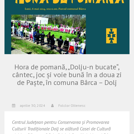
Hora de pomană, „Dolju-n bucate“,
cântec, joc și voie bună în a doua zi
de Paște, în comuna Bârca – Dolj
aprilie 30, 2024
Folclor Oltenesc
Centrul Judeţean pentru Conservarea şi Promovarea
Culturii Tradiţionale Dolj se alătură Casei de Cultură