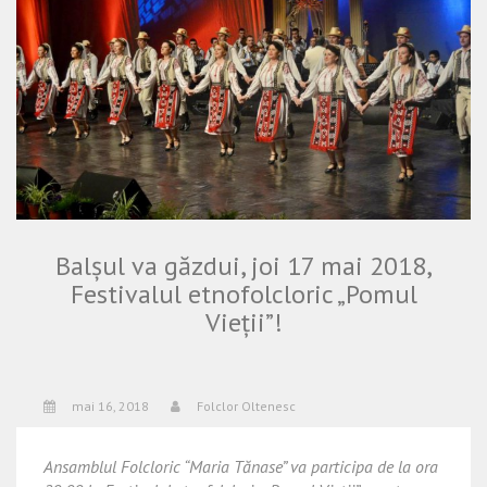
Balşul va găzdui, joi 17 mai 2018,
Festivalul etnofolcloric „Pomul
Vieţii”!
mai 16, 2018
Folclor Oltenesc
Ansamblul Folcloric “Maria Tănase” va participa de la ora