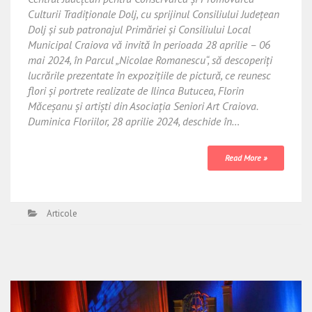
Culturii Tradiţionale Dolj, cu sprijinul Consiliului Județean
Dolj și sub patronajul Primăriei și Consiliului Local
Municipal Craiova vă invită în perioada 28 aprilie – 06
mai 2024, în Parcul „Nicolae Romanescu“, să descoperiți
lucrările prezentate în expozițiile de pictură, ce reunesc
flori și portrete realizate de Ilinca Butucea, Florin
Măceșanu și artiști din Asociația Seniori Art Craiova.
Duminica Floriilor, 28 aprilie 2024, deschide în…
Read More »
Articole