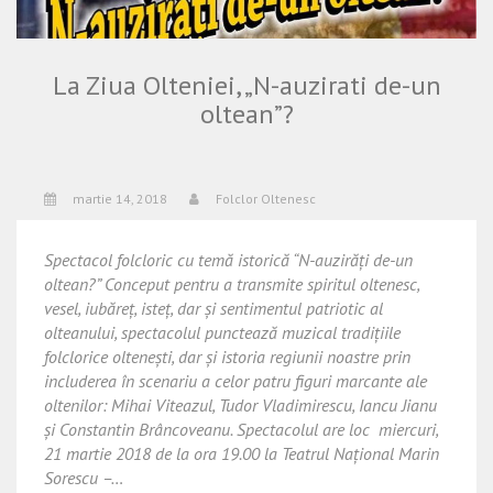
La Ziua Olteniei, „N-auzirati de-un
oltean”?
martie 14, 2018
Folclor Oltenesc
Spectacol folcloric cu temă istorică “N-auzirăți de-un
oltean?” Conceput pentru a transmite spiritul oltenesc,
vesel, iubăreț, isteț, dar și sentimentul patriotic al
olteanului, spectacolul punctează muzical tradițiile
folclorice oltenești, dar și istoria regiunii noastre prin
includerea în scenariu a celor patru figuri marcante ale
oltenilor: Mihai Viteazul, Tudor Vladimirescu, Iancu Jianu
și Constantin Brâncoveanu. Spectacolul are loc miercuri,
21 martie 2018 de la ora 19.00 la Teatrul Național Marin
Sorescu –…