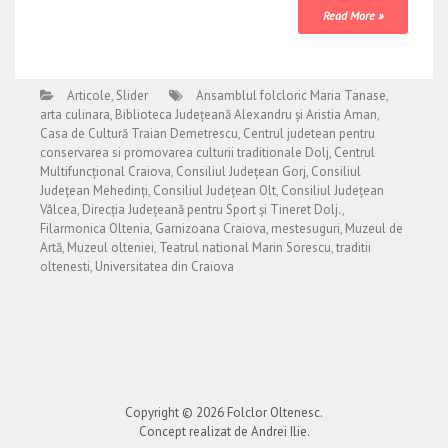
Read More »
Articole
,
Slider
Ansamblul folcloric Maria Tanase
,
arta culinara
,
Biblioteca Județeană Alexandru și Aristia Aman
,
Casa de Cultură Traian Demetrescu
,
Centrul judetean pentru
conservarea si promovarea culturii traditionale Dolj
,
Centrul
Multifuncțional Craiova
,
Consiliul Județean Gorj
,
Consiliul
Județean Mehedinți
,
Consiliul Județean Olt
,
Consiliul Județean
Vâlcea
,
Direcția Județeană pentru Sport și Tineret Dolj.
,
Filarmonica Oltenia
,
Garnizoana Craiova
,
mestesuguri
,
Muzeul de
Artă
,
Muzeul olteniei
,
Teatrul national Marin Sorescu
,
traditii
oltenesti
,
Universitatea din Craiova
Copyright © 2026
Folclor Oltenesc
.
Concept realizat de Andrei Ilie.