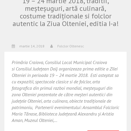
19 – 24 martie 2018, traditii,
meșteșuguri, artă culinară,
costume tradiționale si folclor
autentic la Ziua Olteniei, editia I-a!
martie 14, 2018
Folclor Oltenesc
Primăria Craiova, Consiliul Local Municipal Craiova
si Consiliul Județean Dolj organizeaza prima editie a Zilei
Olteniei in perioada 19 – 24 martie 2018. Esti asteptat sa
cu expozitii, spectacole clasice si de folclor, arta
fotografica din primul razboi mondial, meșteșuguri din
zona Olteniei prezentate de către meșteri autentici din
județele Olteniei, arta culinara, obiecte tradiționale de
patrimoniu, Partenerii evenimentului: Ansamblul Folcloric
Maria Tănase, Biblioteca Județeană Alexandru și Aristia
Aman, Muzeul Olteniei,…