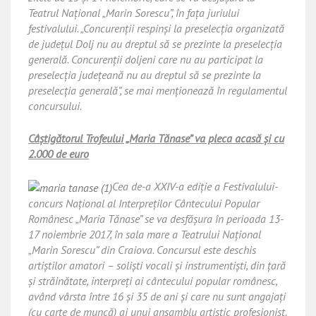
Teatrul Naţional „Marin Sorescu”, în faţa juriului
festivalului. „Concurenţii respinşi la preselecţia organizată
de judeţul Dolj nu au dreptul să se prezinte la preselecţia
generală. Concurenţii doljeni care nu au participat la
preselecţia judeţeană nu au dreptul să se prezinte la
preselecţia generală”, se mai menţionează în regulamentul
concursului.
Câştigătorul Trofeului „Maria Tănase” va pleca acasă şi cu
2.000 de euro
Cea de-a XXIV-a ediţie a
Festivalului-
concurs Naţional al Interpreţilor Cântecului Popular
Românesc „Maria Tănase”
se va desfăşura în perioada 13-
17 noiembrie 2017, în sala mare a Teatrului Naţional
„Marin Sorescu” din Craiova. Concursul este deschis
artiştilor amatori – solişti vocali şi instrumentişti, din ţară
şi străinătate, interpreţi ai cântecului popular românesc,
având vârsta între 16 şi 35 de ani şi care nu sunt angajaţi
(cu carte de muncă) ai unui ansamblu artistic profesionist.