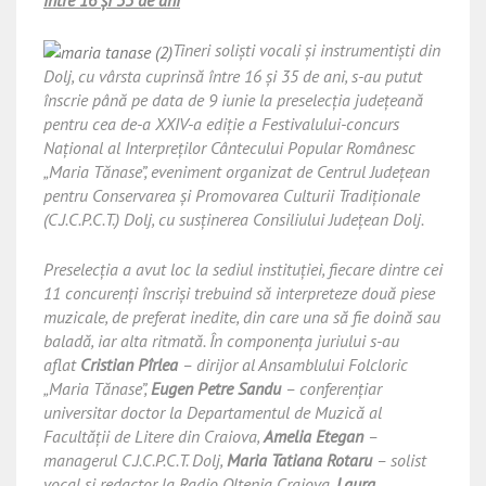
Tineri solişti vocali şi instrumentişti din
Dolj, cu vârsta cuprinsă între 16 şi 35 de ani, s-au putut
înscrie până pe data de 9 iunie la preselecţia judeţeană
pentru cea de-a XXIV-a ediţie a
Festivalului-concurs
Naţional al Interpreţilor Cântecului Popular Românesc
„Maria Tănase”
, eveniment organizat de Centrul Judeţean
pentru Conservarea şi Promovarea Culturii Tradiţionale
(C.J.C.P.C.T.) Dolj, cu susţinerea Consiliului Judeţean Dolj.
Preselecţia a avut loc la sediul instituţiei, fiecare dintre cei
11 concurenţi înscrişi trebuind să interpreteze două piese
muzicale, de preferat inedite, din care una să fie doină sau
baladă, iar alta ritmată. În componenţa juriului s-au
aflat
Cristian Pîrlea
– dirijor al Ansamblului Folcloric
„Maria Tănase”,
Eugen Petre Sandu
– conferenţiar
universitar doctor la Departamentul de Muzică al
Facultăţii de Litere din Craiova,
Amelia Etegan
–
managerul C.J.C.P.C.T. Dolj,
Maria Tatiana Rotaru
– solist
vocal şi redactor la Radio Oltenia Craiova,
Laura