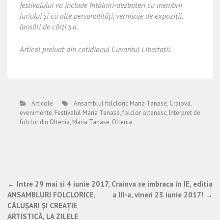
festivalului va include întâlniri-dezbateri cu membrii
juriului şi cu alte personalităţi, vernisaje de expoziţii,
lansări de cărţi ş.a.
Articol preluat din cotidianul Cuvantul Libertatii.
Articole
Ansamblul folcloric Maria Tanase
,
Craiova
,
evenimente
,
Festivalul Maria Tanase
,
folclor oltenesc
,
Interpret de
folclor din Oltenia
,
Maria Tanase
,
Oltenia
Post
←
Intre 29 mai si 4 iunie 2017,
Craiova se imbraca in IE, editia
ANSAMBLURI FOLCLORICE,
a III-a, vineri 23 iunie 2017!
→
navigation
CĂLUȘARI ȘI CREAȚIE
ARTISTICĂ, LA ZILELE