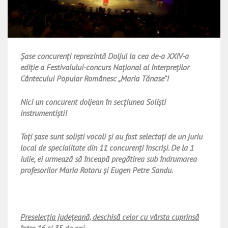
Șase concurenţi reprezintă Doljul la cea de-a XXIV-a
ediţie a Festivalului-concurs Naţional al Interpreţilor
Cântecului Popular Românesc „Maria Tănase”!
Nici un concurent doljean în secţiunea Solişti
instrumentişti!
Toţi şase sunt solişti vocali şi au fost selectaţi de un juriu
local de specialitate din 11 concurenţi înscrişi. De la 1
iulie, ei urmează să înceapă pregătirea sub îndrumarea
profesorilor Maria Rotaru şi Eugen Petre Sandu.
Preselecţia judeţeană, deschisă celor cu vârsta cuprinsă
între 16 şi 35 de ani