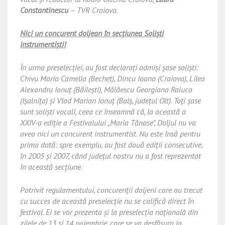
Constantinescu
– TVR Craiova.
Nici un concurent doljean în secţiunea Solişti
instrumentişti!
În urma preselecţiei, au fost declaraţi admişi şase solişti:
Chivu Maria Camelia (Bechet), Dincu Ioana (Craiova), Lilea
Alexandru Ionuţ (Băileşti), Mălăescu Georgiana Raluca
(Işalniţa) şi Vlad Marian Ionuţ (Balş, judeţul Olt). Toţi şase
sunt solişti vocali, ceea ce înseamnă că, la această a
XXIV-a ediţie a Festivalului „Maria Tănase”, Doljul nu va
avea nici un concurent instrumentist. Nu este însă pentru
prima dată: spre exemplu, au fost două ediţii consecutive,
în 2005 şi 2007, când judeţul nostru nu a fost reprezentat
în această secţiune.
Potrivit regulamentului, concurenţii doljeni care au trecut
cu succes de această preselecţie nu se califică direct în
festival. Ei se vor prezenta şi la preselecţia naţională din
zilele de 13 şi 14 noiembrie, care se va desfăşura la