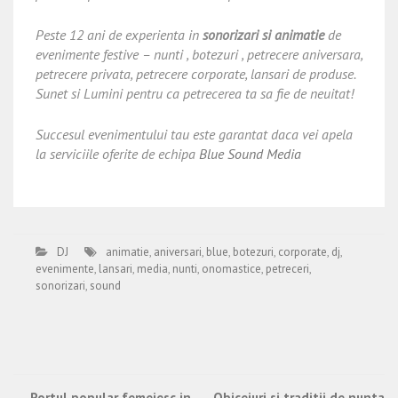
Peste 12 ani de experienta in
sonorizari si animatie
de
evenimente festive – nunti , botezuri , petrecere aniversara,
petrecere privata, petrecere corporate, lansari de produse.
Sunet si Lumini pentru ca petrecerea ta sa fie de neuitat!
Succesul evenimentului tau este garantat daca vei apela
la serviciile oferite de echipa
Blue Sound Media
DJ
animatie
,
aniversari
,
blue
,
botezuri
,
corporate
,
dj
,
evenimente
,
lansari
,
media
,
nunti
,
onomastice
,
petreceri
,
sonorizari
,
sound
←
Portul popular femeiesc in
Obiceiuri si traditii de nunta