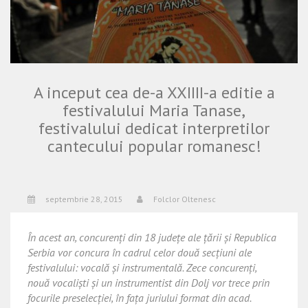
A inceput cea de-a XXIIII-a editie a
festivalului Maria Tanase,
festivalului dedicat interpretilor
cantecului popular romanesc!
septembrie 28, 2015
Folclor Oltenesc
În acest an, concurenți din 18 județe ale țării și Republica
Serbia vor concura în cadrul celor două secțiuni ale
festivalului: vocală și instrumentală. Zece concurenți,
nouă vocaliști și un instrumentist din Dolj vor trece prin
focurile preselecției, în fața juriului format din acad.