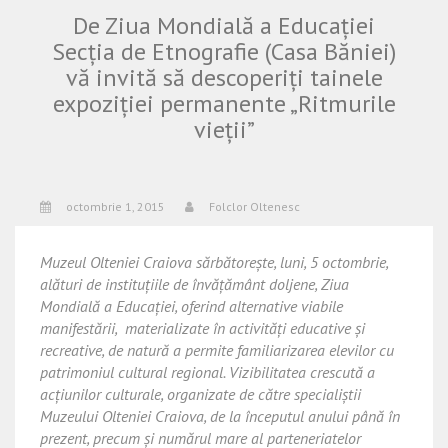
De Ziua Mondială a Educației
Secţia de Etnografie (Casa Băniei)
vă invită să descoperiţi tainele
expoziţiei permanente „Ritmurile
vieţii”
octombrie 1, 2015
Folclor Oltenesc
Muzeul Olteniei Craiova sărbătoreşte, luni, 5 octombrie,
alături de instituţiile de învăţământ doljene, Ziua
Mondială a Educației, oferind alternative viabile
manifestării, materializate în activități educative și
recreative, de natură a permite familiarizarea elevilor cu
patrimoniul cultural regional. Vizibilitatea crescută a
acţiunilor culturale, organizate de către specialiştii
Muzeului Olteniei Craiova, de la începutul anului până în
prezent, precum şi numărul mare al parteneriatelor