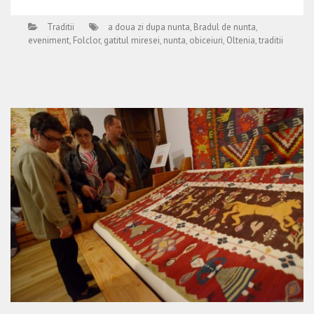
Traditii
a doua zi dupa nunta
,
Bradul de nunta
,
eveniment
,
Folclor
,
gatitul miresei
,
nunta
,
obiceiuri
,
Oltenia
,
traditii