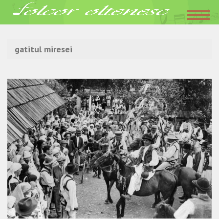
Acasa
»
gatitul miresei
gatitul miresei