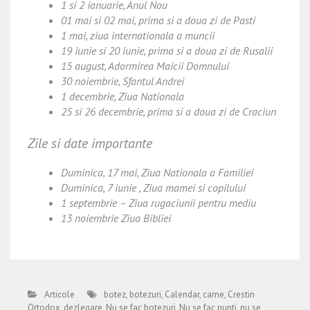
1 si 2 ianuarie, Anul Nou
01 mai si 02 mai, prima si a doua zi de Pasti
1 mai, ziua internationala a muncii
19 iunie si 20 iunie, prima si a doua zi de Rusalii
15 august, Adormirea Maicii Domnului
30 noiembrie, Sfantul Andrei
1 decembrie, Ziua Nationala
25 si 26 decembrie, prima si a doua zi de Craciun
Zile si date importante
Duminica, 17 mai, Ziua Nationala a Familiei
Duminica, 7 iunie , Ziua mamei si copilului
1 septembrie – Ziua rugaciunii pentru mediu
13 noiembrie Ziua Bibliei
Articole
botez
,
botezuri
,
Calendar
,
carne
,
Crestin
Ortodox
,
dezlegare
,
Nu se fac botezuri
,
Nu se fac nunti
,
nu se